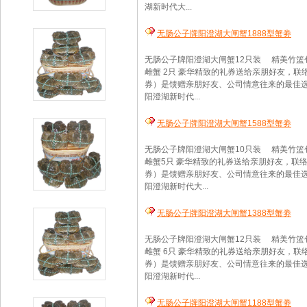
湖新时代大...
无肠公子牌阳澄湖大闸蟹1888型蟹劵
无肠公子牌阳澄湖大闸蟹12只装 精美竹篮包装送蟹醋1
雌蟹 2只 豪华精致的礼券送给亲朋好友，
券）是馈赠亲朋好友、公司情意往来的最佳
阳澄湖新时代...
无肠公子牌阳澄湖大闸蟹1588型蟹劵
无肠公子牌阳澄湖大闸蟹10只装 精美竹篮包装送蟹醋1
雌蟹5只 豪华精致的礼券送给亲朋好友，联
券）是馈赠亲朋好友、公司情意往来的最佳
阳澄湖新时代大...
无肠公子牌阳澄湖大闸蟹1388型蟹劵
无肠公子牌阳澄湖大闸蟹12只装 精美竹篮包装送蟹醋1
雌蟹 6只 豪华精致的礼券送给亲朋好友，
券）是馈赠亲朋好友、公司情意往来的最佳
阳澄湖新时代...
无肠公子牌阳澄湖大闸蟹1188型蟹劵