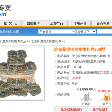
 [
登录
] [
注册
]
阳澄湖大闸蟹专卖店
>>
北京阳澄湖大闸蟹礼券
>>
北京阳澄湖大闸蟹礼券988型
〖商品名称〗北京阳澄湖大闸蟹礼券988型
〖商品品牌〗无肠公子牌阳澄湖大闸蟹
〖商品净重〗1800g
〖商品单位〗套 该商品已经被浏览
2582
次
〖商品状态〗
热卖中
〖赠送积分〗0 分
1,088.00
￥
元
￥988.00
〖商品价格〗
市场价
会员价
批发或集团采购
推荐给朋友