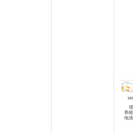
98
养殖
地清