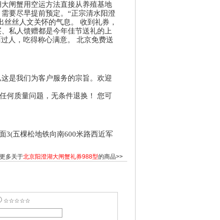
湖大闸蟹用空运方法直接从养殖基地
，需要尽早提前预定。“正宗清水阳澄
出丝丝人文关怀的气息。 收到礼券，
买、私人馈赠都是今年佳节送礼的上
过人，吃得称心满意。 北京免费送
,这是我们为客户服务的宗旨。欢迎
任何质量问题，无条件退换！ 您可
3(五棵松地铁向南600米路西近军
更多关于
北京阳澄湖大闸蟹礼券988型
的商品>>
☆☆☆☆☆