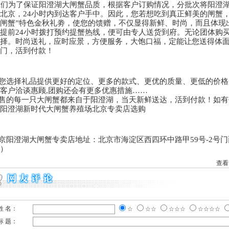
我们为了保证阳澄湖大闸蟹品质，根据客户订购情况，分批次将阳澄
北京，24小时内到达客户手中。因此，您若想吃到真正鲜美的闸蟹
闸蟹”特色金秋礼劵，使您的馈赠，不仅显得新鲜、时尚，而且体现
提前24小时拨打预约提蟹热线，便可由专人送货到府。无论团体购
择。时尚送礼，应时应景，方便服务，大饱口福，定能让您送得体面
上门，活到付款！
您选择礼品提供更好的定位、更多的款式、更优的质量、更低的价格
客户洽谈惠顾,团购还会有更多优惠措施……
售的每一只大闸蟹都来自于阳澄湖，当天新鲜送达，活到付款！如有
阳澄湖新时代大闸蟹养殖场北京专卖店选购
京阳澄湖大闸蟹专卖店地址：北京市海淀区西四环中路甲59号-2号门面
）
查看
姓 名：
☆
☆☆
☆☆☆
☆☆☆☆
标 题：