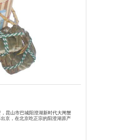
蟹，昆山市巴城阳澄湖新时代大闸蟹
不出京，在北京吃正宗的阳澄湖原产