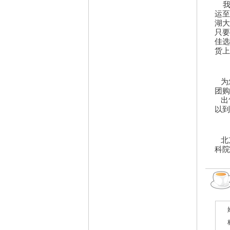
运至
湖大
只要
佳选
货
为
团购
出
以到
北
科院