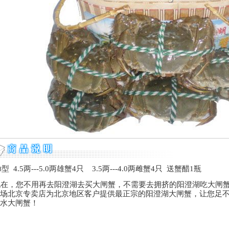
型
4.5
两
---5.0
两雄蟹
4
只
3.5
两
---4.0
两雌蟹
4
只
送蟹醋1瓶
8
现在，您不用再去阳澄湖去买大闸蟹，不需要去拥挤的阳澄湖吃大闸
场北京专卖店为北京地区客户提供最正宗的阳澄湖大闸蟹，让您足
水大闸蟹！