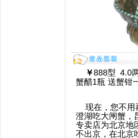
￥
888
型
4.0
蟹醋1瓶 送蟹钳
现在，您不用
澄湖吃大闸蟹，
专卖店为北京地
不出京，在北京