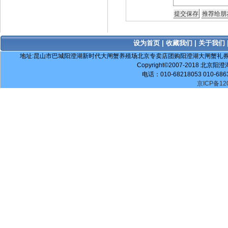
设为首页
|
收藏我们
|
关于我们
地址:昆山市巴城阳澄湖新时代大闸蟹养殖场北京专卖店团购阳澄湖大闸蟹礼券电话：010-517553
Copyright©2007-2018 北京阳澄
电话：010-68218053 010-686
京ICP备120