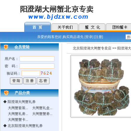
亲爱的顾客您好,购买商品请先 [
登录
] [
注册
]
会员登陆
北京阳澄湖大闸蟹专卖店
>>
阳澄湖
用户名：
密 码：
验证码：
产品分类
◆
阳澄湖大闸蟹礼券
大闸蟹套装...
大闸蟹礼盒...
大闸蟹礼劵...
大闸蟹蟹劵...
大闸蟹蟹卡...
◆
北京阳澄湖大闸蟹礼券