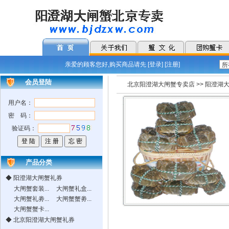
亲爱的顾客您好,购买商品请先 [
登录
] [
注册
]
会员登陆
北京阳澄湖大闸蟹专卖店
>>
阳澄湖
用户名：
密 码：
验证码：
产品分类
◆
阳澄湖大闸蟹礼券
大闸蟹套装...
大闸蟹礼盒...
大闸蟹礼劵...
大闸蟹蟹劵...
大闸蟹蟹卡...
◆
北京阳澄湖大闸蟹礼券