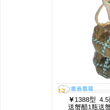
￥
1388
型
4.5
送蟹醋1瓶送