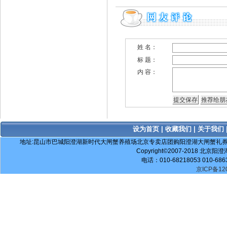
姓 名：
标 题：
内 容：
设为首页
|
收藏我们
|
关于我们
地址:昆山市巴城阳澄湖新时代大闸蟹养殖场北京专卖店团购阳澄湖大闸蟹礼券电话：010-517553
Copyright©2007-2018 北京阳澄
电话：010-68218053 010-686
京ICP备120