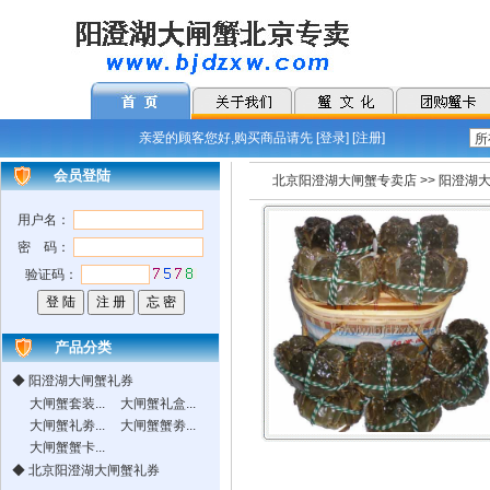
亲爱的顾客您好,购买商品请先 [
登录
] [
注册
]
会员登陆
北京阳澄湖大闸蟹专卖店
>>
阳澄湖
用户名：
密 码：
验证码：
产品分类
◆
阳澄湖大闸蟹礼券
大闸蟹套装...
大闸蟹礼盒...
大闸蟹礼劵...
大闸蟹蟹劵...
大闸蟹蟹卡...
◆
北京阳澄湖大闸蟹礼券