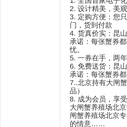
1. 全国首家电
2. 设计精美，
3. 定购方便：您
门，货到付款
4. 货真价实：
承诺：每张蟹券都
忧。
5. 一券在手，
6. 免费送货：
承诺：每张蟹券都
7..北京持有大
品）
8. 成为会员，
大闸蟹养殖场北京
闸蟹养殖场北京专
的情意……