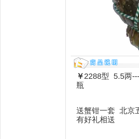
￥
2288型 5.5两
瓶
送蟹钳一套 北京
有好礼相送