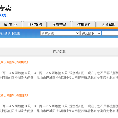
 [
登录
] [
注册
]
产品名称
湖大闸蟹礼券688型
.0 两 ---4.5 两雄蟹 4 只 3.0 两 ---3.5 两雌蟹 4 只 送蟹醋1瓶 现在，您不用再
去拥挤的阳澄湖吃大闸蟹，昆山市巴城阳澄湖新时代大闸蟹养殖场北京专卖店为北京
湖大闸蟹礼券588型
.0 两 ---4.5 两雄蟹 3 只 3.0 两 ---3.5 两雌蟹 3 只 送蟹醋1瓶 现在，您不用再
去拥挤的阳澄湖吃大闸蟹，昆山市巴城阳澄湖新时代大闸蟹养殖场北京专卖店为北京