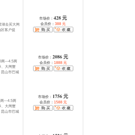
428 元
市场价：
会员价：
388 元
去阳澄湖去买大闸
地区客户提
2086 元
市场价：
---4.5两
会员价：
1888 元
券、大闸蟹
。昆山市巴城
1756 元
市场价：
--4.5两
会员价：
1588 元
券、大闸蟹
。昆山市巴城