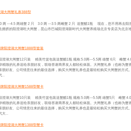
湖大闸蟹礼券388型
.0 两 ---4.5 两雄蟹 2 只 3.0 两 ---3.5 两雌蟹 2 只 送蟹醋1瓶 现在，您不用再
去拥挤的阳澄湖吃大闸蟹，昆山市巴城阳澄湖新时代大闸蟹养殖场北京专卖店为北京
牌阳澄湖大闸蟹1888型套装
湖大闸蟹12只装 精美竹篮包装送蟹醋1瓶 规格:5.0两---5.5两 雄蟹 6只 雌蟹:4.0两
 豪华精致的礼券送给亲朋好友，联络答谢商界友人都轻松体面。大闸蟹礼券（也称为蟹
亲朋好友、公司情意往来的最佳选择，购买大闸蟹礼券也是最轻松购买大闸蟹的方式
..
牌阳澄湖大闸蟹1588型蟹卡
湖大闸蟹10只装 精美竹篮包装送蟹醋1瓶 规格:5.0两---5.5两 雄蟹5只 雌蟹:4.0两-
 豪华精致的礼券送给亲朋好友，联络答谢商界友人都轻松体面。大闸蟹礼券（也称为蟹
亲朋好友、公司情意往来的最佳选择，购买大闸蟹礼券也是最轻松购买大闸蟹的方式
大...
牌阳澄湖大闸蟹1388型蟹卡